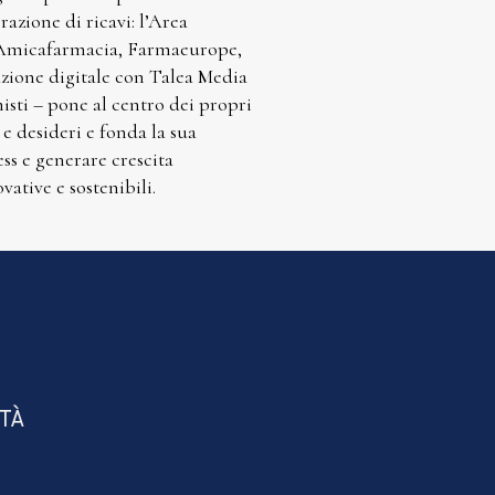
azione di ricavi: l’Area
, Amicafarmacia, Farmaeurope,
azione digitale con Talea Media
sti – pone al centro dei propri
 e desideri e fonda la sua
ess e generare crescita
vative e sostenibili.
ITÀ