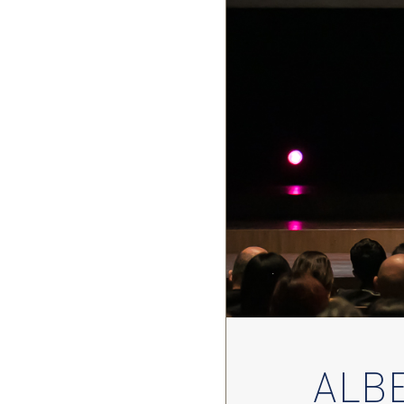
ALBE
din