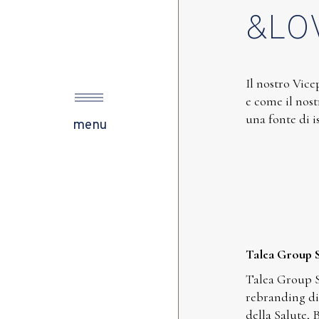
&LO
s
Il nostro Vice
e come il nost
una fonte di i
ow
menu
Talea Group 
Talea Group S
rebranding di 
della Salute, 