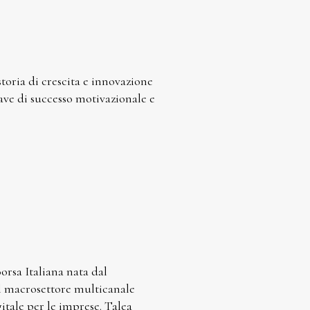
toria di crescita e innovazione
iave di successo motivazionale e
rsa Italiana nata dal
el macrosettore multicanale
gitale per le imprese. Talea