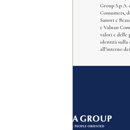
Group S.p.A. 
Consumers, de
Sanort e Beaut
e Valnan Comm
valori e delle
identità sulla
all’interno de