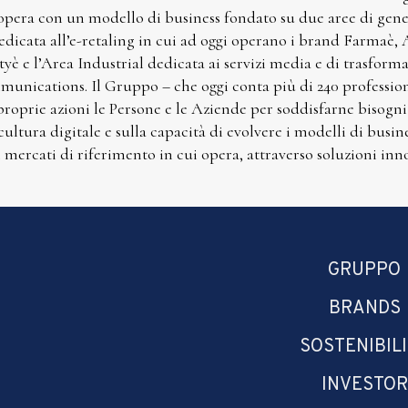
opera con un modello di business fondato su due aree di gener
dicata all’e-retaling in cui ad oggi operano i brand Farmaè
yè e l’Area Industrial dedicata ai servizi media e di trasform
unications. Il Gruppo – che oggi conta più di 240 professioni
 proprie azioni le Persone e le Aziende per soddisfarne bisogni
 cultura digitale e sulla capacità di evolvere i modelli di busin
i mercati di riferimento in cui opera, attraverso soluzioni inno
GRUPPO
BRANDS
SOSTENIBIL
INVESTOR