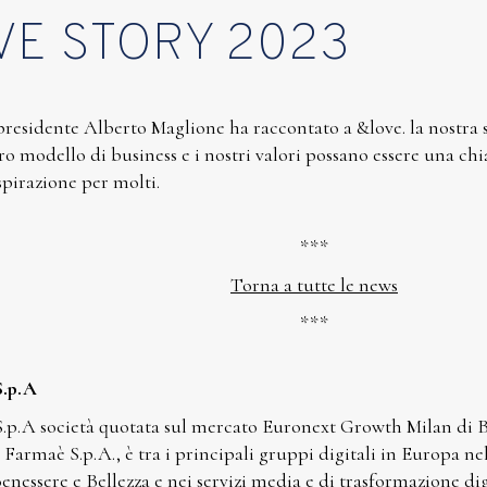
VE STORY 2023
presidente Alberto Maglione ha raccontato a &love. la nostra s
ro modello di business e i nostri valori possano essere una ch
spirazione per molti.
***
Torna a tutte le news
***
S.p.A
.p.A società quotata sul mercato Euronext Growth Milan di Bo
Farmaè S.p.A., è tra i principali gruppi digitali in Europa n
Benessere e Bellezza e nei servizi media e di trasformazione di