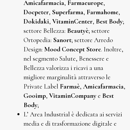
Amicafarmacia
,
Farmaeurope
,
Docpeter
,
Superfarma
,
Farmahome
,
Dokidaki
,
VitaminCenter
,
Best Body
;
settore Bellezza:
Beautyè
; settore
Ortopedia:
Sanort
; settore Arredo
Design:
Mood Concept Store
. Inoltre,
nel segmento Salute, Benessere e
Bellezza valorizza i ricavi a una
migliore marginalità attraverso le
Private Label
Farmaè
,
Amicafarmacia
,
Gooimp
,
VitaminCompany
e
Best
Body
;
L’ Area Industrial è dedicata ai servizi
media e di trasformazione digitale e