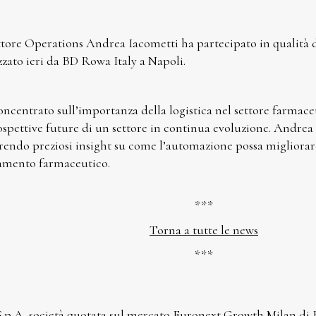
ttore Operations Andrea Iacometti ha partecipato in qualità d
zato ieri da BD Rowa Italy a Napoli.
concentrato sull’importanza della logistica nel settore farmac
rospettive future di un settore in continua evoluzione. Andrea
rendo preziosi insight su come l’automazione possa migliorare 
amento farmaceutico.
***
Torna a tutte le news
***
.p.A, società quotata sul mercato Euronext Growth Milan di B