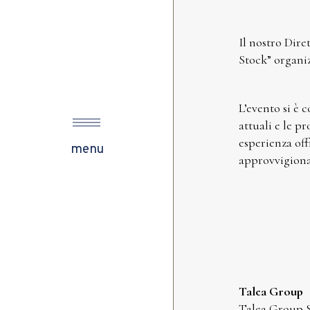
Il nostro Dire
s
Stock” organiz
L’evento si è 
ow
attuali e le p
esperienza off
menu
approvvigion
Talea Group
Talea Group S