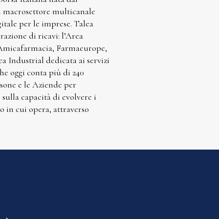
el macrosettore multicanale
gitale per le imprese. Talea
azione di ricavi: l’Area
, Amicafarmacia, Farmaeurope,
 Industrial dedicata ai servizi
he oggi conta più di 240
ersone e le Aziende per
 sulla capacità di evolvere i
o in cui opera, attraverso