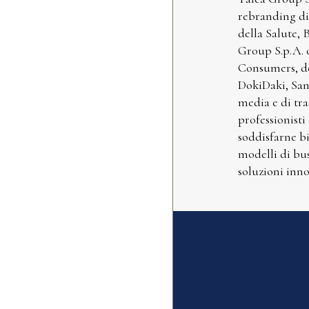
rebranding di 
della Salute, 
Group S.p.A. 
Consumers, de
DokiDaki, San
media e di tr
professionisti
soddisfarne bi
modelli di bus
soluzioni inno