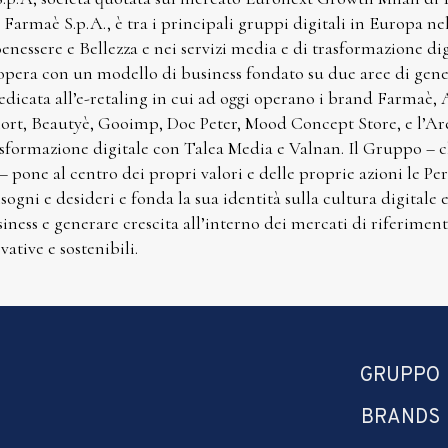
Farmaè S.p.A., è tra i principali gruppi digitali in Europa n
Benessere e Bellezza e nei servizi media e di trasformazione di
opera con un modello di business fondato su due aree di gener
dicata all’e-retaling in cui ad oggi operano i brand Farmaè
ort, Beautyè, Gooimp, Doc Peter, Mood Concept Store, e l’Area
asformazione digitale con Talea Media e Valnan. Il Gruppo – c
 – pone al centro dei propri valori e delle proprie azioni le P
sogni e desideri e fonda la sua identità sulla cultura digitale e
iness e generare crescita all’interno dei mercati di riferiment
vative e sostenibili.
GRUPPO
BRANDS