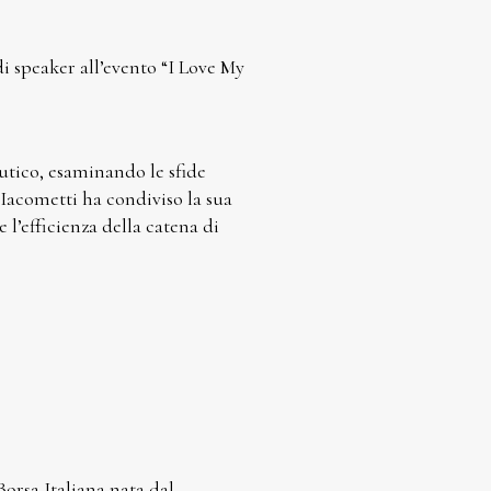
i speaker all’evento “I Love My
eutico, esaminando le sfide
 Iacometti ha condiviso la sua
l’efficienza della catena di
orsa Italiana nata dal