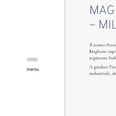
MAG
s
– MI
Il nostro Pre
ow
Maglione ospi
segmento Ital
A guidare l’in
menu
industriale, d