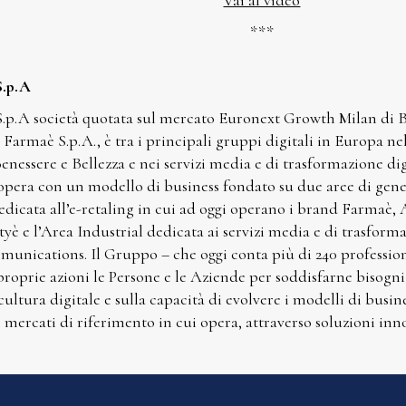
Vai al video
***
S.p.A
.p.A società quotata sul mercato Euronext Growth Milan di Bo
Farmaè S.p.A., è tra i principali gruppi digitali in Europa n
Benessere e Bellezza e nei servizi media e di trasformazione di
opera con un modello di business fondato su due aree di gener
dicata all’e-retaling in cui ad oggi operano i brand Farmaè
yè e l’Area Industrial dedicata ai servizi media e di trasform
unications. Il Gruppo – che oggi conta più di 240 professioni
 proprie azioni le Persone e le Aziende per soddisfarne bisogni
 cultura digitale e sulla capacità di evolvere i modelli di busin
i mercati di riferimento in cui opera, attraverso soluzioni inno