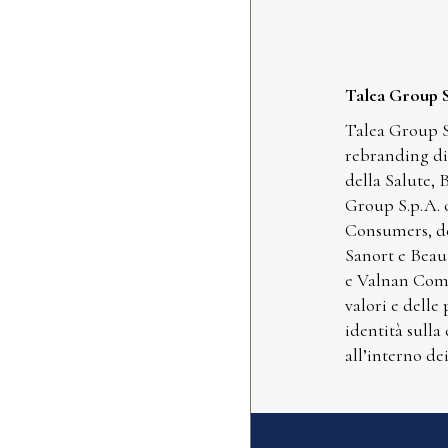
Talea Group 
Talea Group S
rebranding di 
della Salute, 
Group S.p.A. 
Consumers, de
Sanort e Beaut
e Valnan Comm
valori e delle
identità sulla
all’interno de