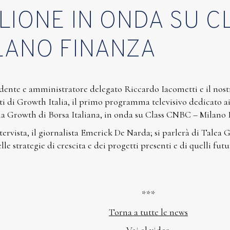
LIONE IN ONDA SU C
LANO FINANZA
sidente e amministratore delegato Riccardo Iacometti e il nos
ti di Growth Italia, il primo programma televisivo dedicato a
ia Growth di Borsa Italiana, in onda su Class CNBC – Milano 
tervista, il giornalista Emerick De Narda; si parlerà di Talea
elle strategie di crescita e dei progetti presenti e di quelli fu
***
Torna a tutte le news