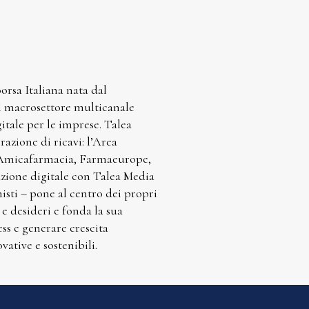
rsa Italiana nata dal
el macrosettore multicanale
gitale per le imprese. Talea
azione di ricavi: l’Area
, Amicafarmacia, Farmaeurope,
azione digitale con Talea Media
sti – pone al centro dei propri
 e desideri e fonda la sua
ess e generare crescita
vative e sostenibili.