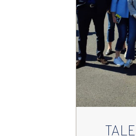
TAL
din