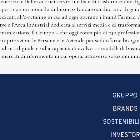
Benessere e Bellezza e nei servizi media e di trasformazione di
opera con un modello di business fondato su due aree di gener
dicata all’e-retaling in cui ad oggi operano i brand Farmaè
yè e l’Area Industrial dedicata ai servizi media e di trasform
unications. Il Gruppo – che oggi conta più di 240 professioni
 proprie azioni le Persone e le Aziende per soddisfarne bisogni
 cultura digitale e sulla capacità di evolvere i modelli di busin
i mercati di riferimento in cui opera, attraverso soluzioni inno
GRUPPO
BRANDS
SOSTENIBIL
INVESTOR