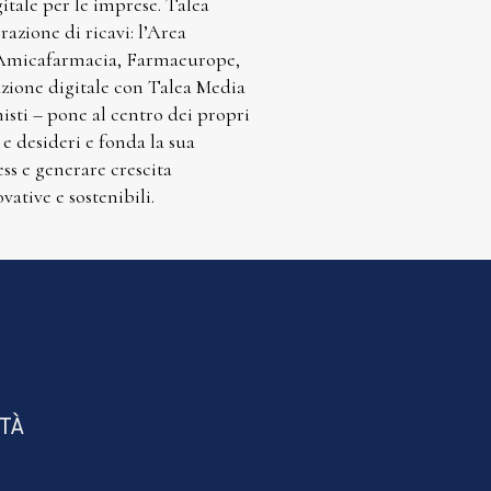
gitale per le imprese. Talea
azione di ricavi: l’Area
, Amicafarmacia, Farmaeurope,
azione digitale con Talea Media
sti – pone al centro dei propri
 e desideri e fonda la sua
ess e generare crescita
vative e sostenibili.
ITÀ