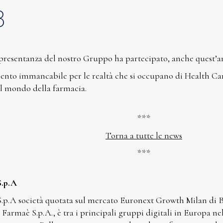
3
presentanza del nostro Gruppo ha partecipato, anche quest’
to immancabile per le realtà che si occupano di Health Care,
 al mondo della farmacia.
***
Torna a tutte le news
***
S.p.A
.p.A società quotata sul mercato Euronext Growth Milan di Bo
Farmaè S.p.A., è tra i principali gruppi digitali in Europa n