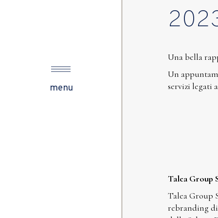
202
s
Una bella rap
Un appuntamen
ow
servizi legati
menu
Talea Group 
Talea Group S
rebranding di 