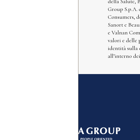
della Salute, 
Group S.p.A. 
Consumers, de
Sanort e Beaut
e Valnan Comm
valori e delle
identità sulla
all’interno de