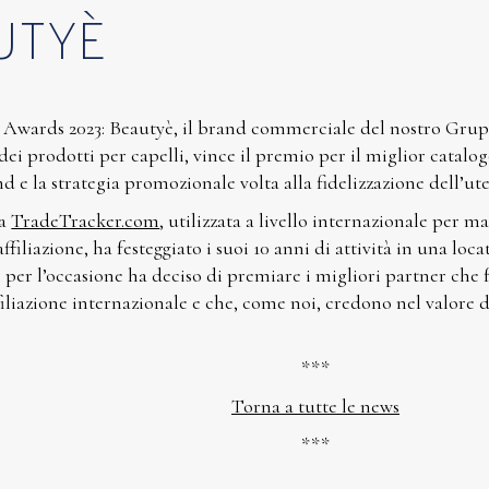
UTYÈ
Awards 2023: Beautyè, il brand commerciale del nostro Grup
ei prodotti per capelli, vince il premio per il miglior catal
 e la strategia promozionale volta alla fidelizzazione dell’ute
ma
TradeTracker.com
, utilizzata a livello internazionale per ma
filiazione, ha festeggiato i suoi 10 anni di attività in una locat
 e per l’occasione ha deciso di premiare i migliori partner ch
filiazione internazionale e che, come noi, credono nel valore
***
Torna a tutte le news
***