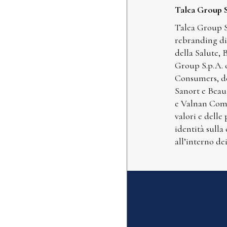
Talea Group 
Talea Group S
rebranding di 
della Salute, 
Group S.p.A. 
Consumers, de
Sanort e Beaut
e Valnan Comm
valori e delle
identità sulla
all’interno de