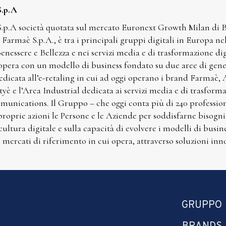
S.p.A
.p.A società quotata sul mercato Euronext Growth Milan di Bo
Farmaè S.p.A., è tra i principali gruppi digitali in Europa n
Benessere e Bellezza e nei servizi media e di trasformazione di
opera con un modello di business fondato su due aree di gener
dicata all’e-retaling in cui ad oggi operano i brand Farmaè
yè e l’Area Industrial dedicata ai servizi media e di trasform
unications. Il Gruppo – che oggi conta più di 240 professioni
 proprie azioni le Persone e le Aziende per soddisfarne bisogni
 cultura digitale e sulla capacità di evolvere i modelli di busin
i mercati di riferimento in cui opera, attraverso soluzioni inno
GRUPPO