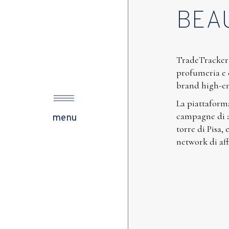
BEA
s
TradeTracker 
profumeria e d
brand high-end
ow
La piattafor
campagne di af
menu
torre di Pisa,
network di af