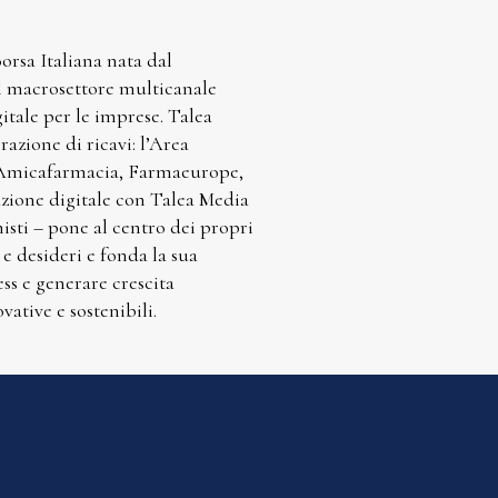
rsa Italiana nata dal
el macrosettore multicanale
gitale per le imprese. Talea
azione di ricavi: l’Area
, Amicafarmacia, Farmaeurope,
azione digitale con Talea Media
sti – pone al centro dei propri
 e desideri e fonda la sua
ess e generare crescita
vative e sostenibili.