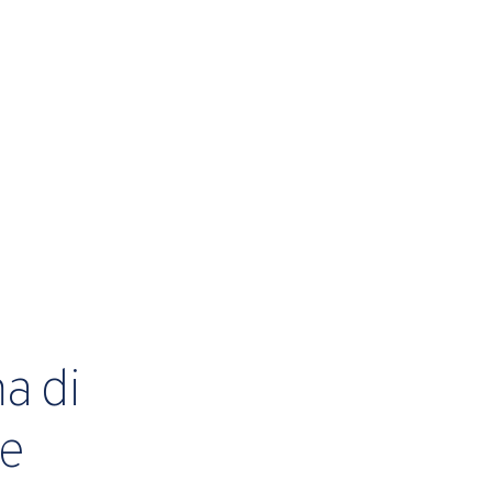
a di
de