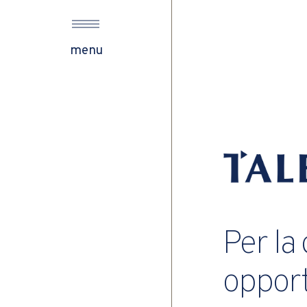
menu
Per la
opport
din