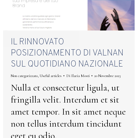
IL RINNOVATO
POSIZIONAMENTO DI VALNAN
SUL QUOTIDIANO NAZIONALE
Non categorizzato
,
Useful articles
Di
Ilaria Mosti
20 Novembre 2023
Nulla et consectetur ligula, ut
fringilla velit. Interdum et sit
amet tempor. In sit amet neque
non tellus interdum tincidunt
eget eu odio.