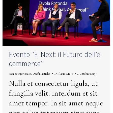
Evento “E-Next: il Futuro dell’e-
commerce”
Non categorizzato
,
Useful articles
Di
Ilaria Mosti
4 Ottobre 2023
Nulla et consectetur ligula, ut
fringilla velit. Interdum et sit
amet tempor. In sit amet neque
non tellus interdum tincidunt