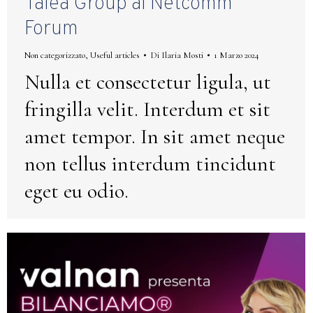
Talea Group al Netcomm
Forum
Non categorizzato
,
Useful articles
Di
Ilaria Mosti
1 Marzo 2024
Nulla et consectetur ligula, ut
fringilla velit. Interdum et sit
amet tempor. In sit amet neque
non tellus interdum tincidunt
eget eu odio.