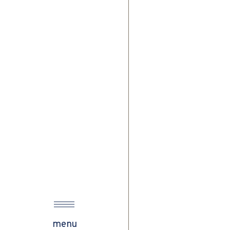
s
ow
menu