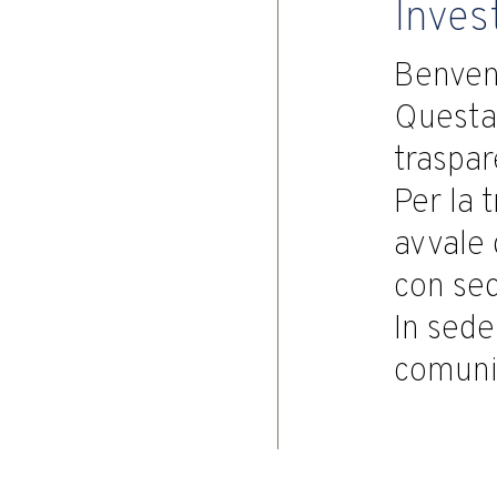
Inves
Benven
Questa 
traspar
Per la 
avvale 
con sed
In sede
comuni