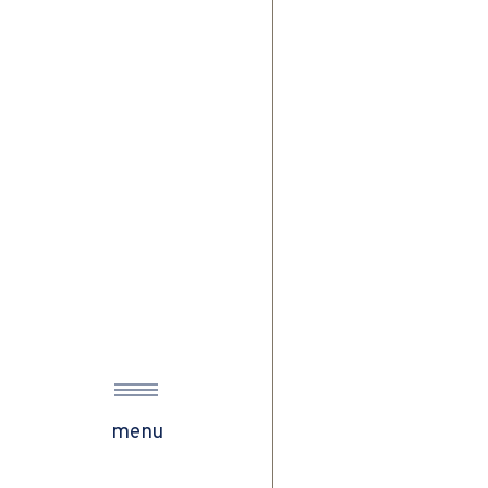
s
ow
menu