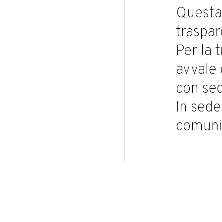
Questa 
traspar
Per la 
avvale 
con sed
In sede
comuni
Home
|
Investor Relations
|
Internal